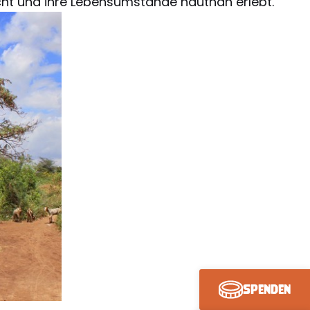
ucht und ihre Lebensumstände hautnah erlebt.
Spenden